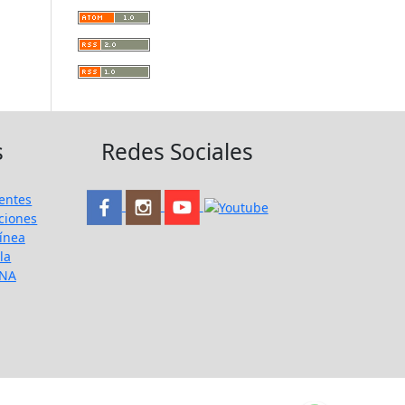
s
Redes Sociales
entes
ciones
ínea
la
UNA