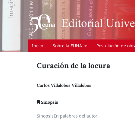
Inicio
Sobre la EUNA
Postulación de ob
Curación de la locura
Carlos Villalobos Villalobos
Sinopsis
Sinopsis
En palabras del autor