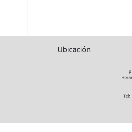
Ubicación
p
Horar
Tel: