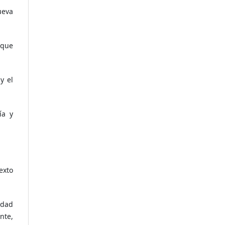
ueva
 que
y el
ía y
exto
idad
nte,