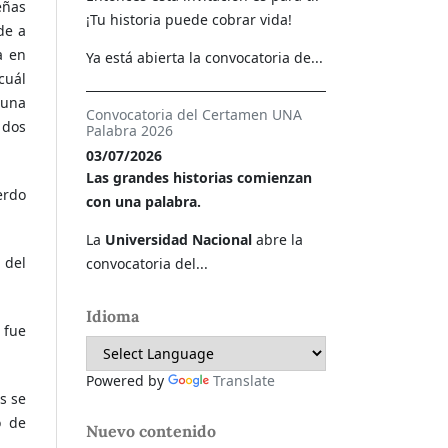
eñas
¡Tu historia puede cobrar vida!
de a
a en
Ya está abierta la convocatoria de...
cuál
 una
Convocatoria del Certamen UNA
 dos
Palabra 2026
03/07/2026
Las grandes historias comienzan
erdo
con una palabra.
La
Universidad Nacional
abre la
 del
convocatoria del...
Idioma
 fue
Powered by
Translate
s se
o de
Nuevo contenido