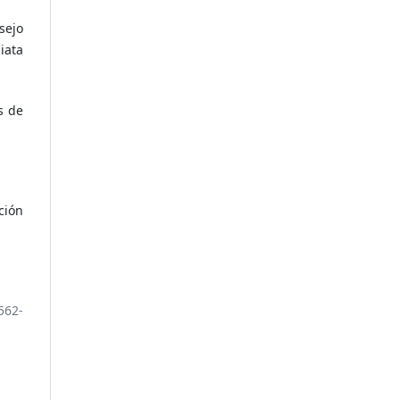
sejo
iata
s de
ción
562-