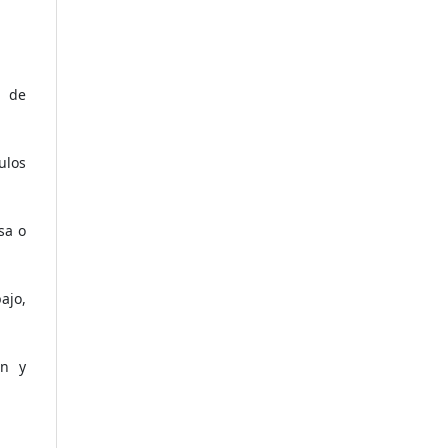
s de
ulos
sa o
ajo,
ón y