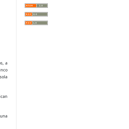
s, a
inco
sola
ican
 una