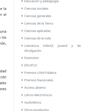
Educación y pedagogía
Ciencias sociales
e la
r el
Ciencias generales
Ciencias de la Tierra
Ciencias aplicadas
 una
 los
Ciencias de la vida
ión,
Literatura infantil, juvenil y de
divulgación
Extensión
EDUPUC
idad
Premios UNA-Palabra
ción
Premios Nacionales
ales
Acceso abierto
ones
Libros electrónicos
Audiolibros
Otros productos