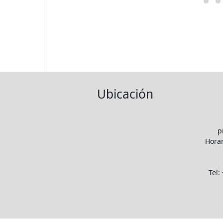
Ubicación
p
Horar
Tel: