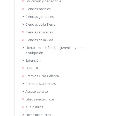
Educación y pedagogía
Nacional d
Ciencias sociales
instante de
esta obra 
Ciencias generales
sobre la re
Ciencias de la Tierra
Lejos de se
Ciencias aplicadas
un...
Ciencias de la vida
Literatura infantil, juvenil y de
divulgación
Extensión
EDUPUC
Premios UNA-Palabra
Premios Nacionales
Acceso abierto
Libros electrónicos
Audiolibros
Otros productos