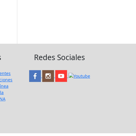
s
Redes Sociales
entes
ciones
ínea
la
UNA