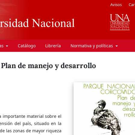
Avisos
Car
ras
Catálogo
Librería
Normativa y políticas
Plan de manejo y desarrollo
 importante material sobre el
sión del país, situado en la
 de las zonas de mayor riqueza