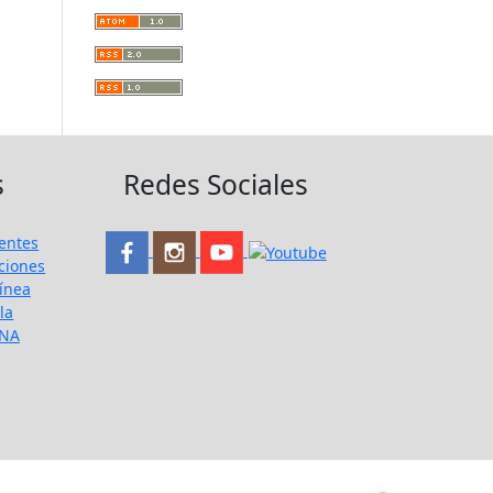
s
Redes Sociales
entes
ciones
ínea
la
UNA