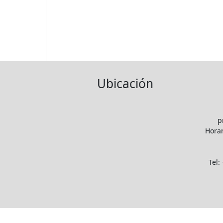
Ubicación
p
Horar
Tel: