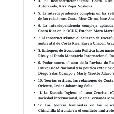
4. El neoinstitucionalismo: Costa Ri
Autorizado, Kira Rojas Noskova
5. La interdependencia compleja en las rel
de las relaciones Costa Rica-China, José An
6. La interdependencia compleja aplicad
Costa Rica en la OCDE, Esteban Mora Martí
7. El constructivismo: el Acuerdo de Escazú, 
ambiental de Costa Rica, Karen Chacón Ara
8. Enfoques de Economía Política Internacio
Rica y el Fondo Monetario Internacional, R
9. Poder suave: el caso de la Revista de Re
Universidad Nacional y la política exterior 
Diego Salas Ocampo y Marly Yisette Alfaro S
10. Teorías críticas: las relaciones de Cost
Oriente, Javier Johanning Solís
11. La Escuela Inglesa: el caso Crucitas (
sociedad internacional, María Fernanda Mo
12. Las teorías feministas en las relac
Chinchilla Miranda en el conflicto limítrof