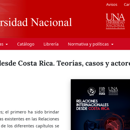
Avisos
Car
ras
Catálogo
Librería
Normativa y políticas
esde Costa Rica. Teorías, casos y actor
s; el primero ha sido brindar
as existentes en las Relaciones
 de los diferentes capítulos se