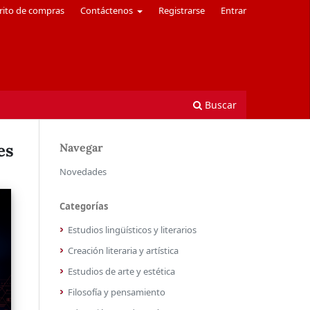
rito de compras
Contáctenos
Registrarse
Entrar
Buscar
es
Navegar
Novedades
Categorías
Estudios lingüísticos y literarios
Creación literaria y artística
Estudios de arte y estética
Filosofía y pensamiento