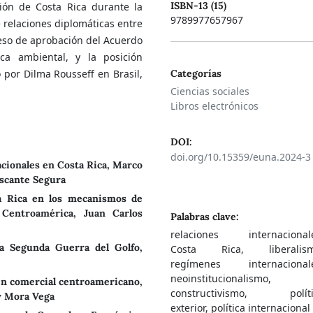
ISBN-13 (15)
ión de Costa Rica durante la
9789977657967
 relaciones diplomáticas entre
ceso de aprobación del Acuerdo
ca ambiental, y la posición
o por Dilma Rousseff en Brasil,
Categorías
Ciencias sociales
Libros electrónicos
DOI:
doi.org/10.15359/euna.2024-3
acionales en Costa Rica, Marco
scante Segura
sta Rica en los mecanismos de
 Centroamérica, Juan Carlos
Palabras clave:
relaciones internacionale
 la Segunda Guerra del Golfo,
Costa Rica, liberalism
regímenes internacionale
neoinstitucionalismo,
en comercial centroamericano,
constructivismo, políti
y Mora Vega
exterior, política internacional