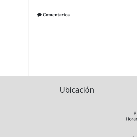
Comentarios
Ubicación
p
Horar