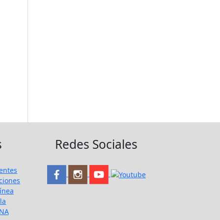
s
Redes Sociales
entes
ciones
ínea
la
UNA