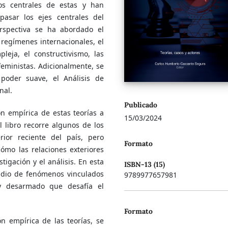
os centrales de estas y han
pasar los ejes centrales del
rspectiva se ha abordado el
e regímenes internacionales, el
leja, el constructivismo, las
s feministas. Adicionalmente, se
 poder suave, el Análisis de
onal.
Publicado
ón empírica de estas teorías a
15/03/2024
l libro recorre algunos de los
rior reciente del país, pero
Formato
ómo las relaciones exteriores
tigación y el análisis. En esta
ISBN-13 (15)
tudio de fenómenos vinculados
9789977657981
y desarmado que desafía el
Formato
n empírica de las teorías, se