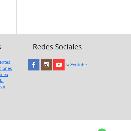
s
Redes Sociales
entes
ciones
ínea
la
UNA