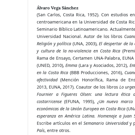
Álvaro Vega Sánchez
(San Carlos, Costa Rica, 1952). Con estudios en
centroamericana en la Universidad de Costa Rica
Seminario Bíblico Latinoamericano. Actualmente 
Universidad Nacional. Autor de los libros
Cuan
Religión y política
(UNA, 2003),
El despertar de la
y cultura de la no-violencia en Costa Rica
(Premi
Rama de Ensayo, Certamen UNA-Palabra, EUNA 
(UNED, 2010),
Emma
(Lara y Asociados, 2012),
En
en la Costa Rica
(BBB Producciones, 2016),
Cuand
afectividad
(Mención Honorífica, Rama de Ens
2013, EUNA, 2017). Coautor de los libros
Lo urge
Fournier a Figueres Olsen: una lectura ética
costarricense
(EFUNA, 1995),
¿Un nuevo marco p
económicas de la Unión Europea en Costa Rica
(UNA
esperanza en América Latina. Homenaje a Juan 
Escribe artículos en el
Semanario Universidad
y p
País
, entre otros.