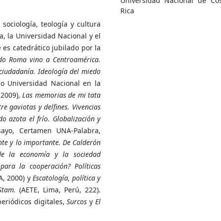
Universidad Nacional de Co
Rica
 sociología, teología y cultura
, la Universidad Nacional y el
es catedrático jubilado por la
do Roma vino a Centroamérica.
 ciudadanía. Ideología del miedo
o Universidad Nacional en la
2009),
Las memorias de mi tata
tre gaviotas y delfines. Vivencias
o azota el frío. Globalización y
ayo, Certamen UNA-Palabra,
nte y lo importante. De Calderón
 de la economía y la sociedad
ara la cooperación? Políticas
, 2000) y
Escatología, política y
Stam.
(AETE, Lima, Perú, 222).
eriódicos digitales,
Surcos
y
El