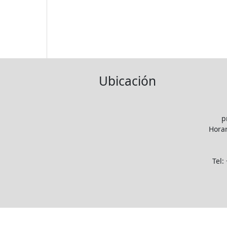
Ubicación
p
Horar
Tel: