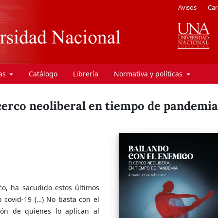
Avisos
Car
ras
Catálogo
Librería
Normativa y políticas
 cerco neoliberal en tiempo de pandemia
co, ha sacudido estos últimos
 covid-19 (…) No basta con el
zón de quienes lo aplican al